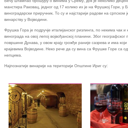
Бечу штампао брошуру о винима у Срему, док је неколико децени
манстира Раковац, једног од 17 колико их је на Фрушкој Гори, у
виноградарски приручник. То су и најстарији радови на српском ј
винарству у Војводини.
Фрушка Гора је подручје италијанског ризлинга, по некима чак 
винограда на овој лепој војвођанској планини. Због географског
површине Дунава, у овом крају грожђе раније сазрева и има ко
крајевима Војводине. Неко рече да су вина са Фрушке Горе са одс
непцима.
Најпознатије винарије на територији Општине Ириг су: