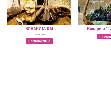
ВИНАРИЈА КМ
Винарија "
Винарија
Прочита
Прочитај више