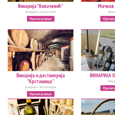
Винарија "Ковачевић"
Мачков
Винарија и винска кућа
Вина
Прочитај више
Прочита
Винарија и дестилерија
ВИНАРИЈА 
"Крсташица"
Вина
Винарија и дестилерија
Прочита
Прочитај више