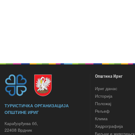
Општина Ириг
Ириг данас
Историја
Положај
ТУРИСТИЧКА ОРГАНИЗАЦИЈА
Рељеф
ОПШТИНЕ ИРИГ
Клима
Карађорђева бб,
Хидрографија
22408 Врдник
Биљни и животињск