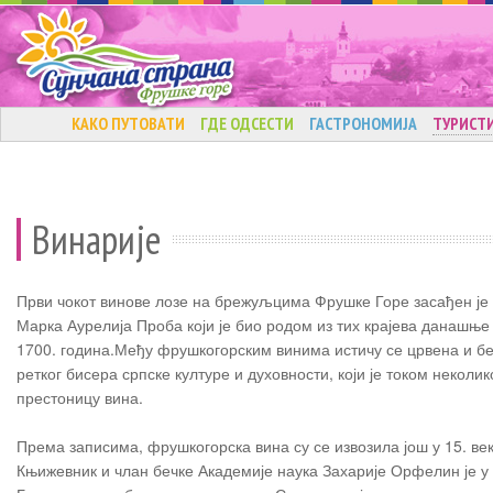
КАКО ПУТОВАТИ
ГДЕ ОДСЕСТИ
ГАСТРОНОМИЈА
ТУРИСТ
Винарије
Први чокот винове лозе на брежуљцима Фрушке Горе засађен је
Марка Аурелија Проба који је био родом из тих крајева данашње 
1700. година.Међу фрушкогорским винима истичу се црвена и б
ретког бисера српске културе и духовности, који је током неколи
престоницу вина.
Према записима, фрушкогорска вина су се извозила још у 15. ве
Књижевник и члан бечке Академије наука Захарије Орфелин је у д