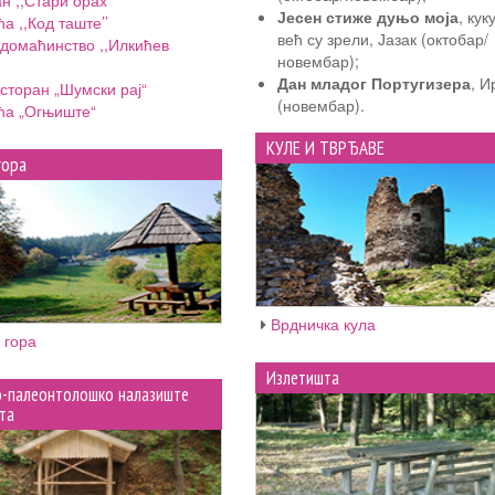
н ,,Стари орах’’
Јесен стиже дуњо моја
, кук
ћа ,,Код таште’’
већ су зрели, Јазак (октобар/
домаћинство ,,Илкићев
новембар);
Дан младог Португизера
, И
сторан „Шумски рај“
(новембар).
ћа „Огњиште“
КУЛЕ И ТВРЂАВЕ
гора
Врдничка кула
 гора
Излетишта
о-палеонтолошко налазиште
та