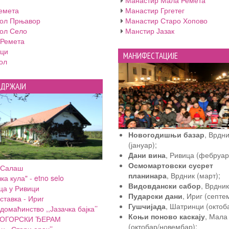
Манастир Мала Ремета
емета
Манастир Гргетег
ол Прњавор
Манастир Старо Хопово
ол Село
Манстир Јазак
 Ремета
ци
МАНИФЕСТАЦИЈЕ
ол
АДРЖАЈИ
Новогодишњи базар
, Врдн
(јануар);
Дани вина
, Ривица (фебруар
Осмомартовски сусрет
 Салаш
планинара
, Врдник (март);
ка кула" - etno selo
Видовдански сабор
, Врдник 
ца у Ривици
Пударски дани
, Ириг (септе
ставка - Ириг
Гушчијада
, Шатринци (октоб
домаћинство ,,Јазачка бајка’’
Коњи поново каскају
, Мала
ОГОРСКИ ЂЕРАМ
(октобар/новембар);