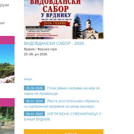
урузи
риг
ВИДОВДАНСКИ САБОР - 2026
Врдник | Фрушка гора
25–28. јун 2026.
више
План јавних набавки на које се
05-03-2026
закон не примењује
Листа угоститељских објеката
26-01-2024
са одобреном пријавом за шему ваучера
ИЗГРАЂЕНА СУВЕНИРНИЦА У
06-01-2022
БАЊИ ВРДНИК