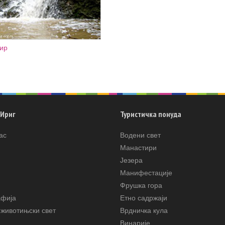
вир
 Ириг
Туристичка понуда
ас
Водени свет
Манастири
Језера
Манифестације
Фрушка гора
афија
Етно садржаји
животињски свет
Врдничка кула
Винарије