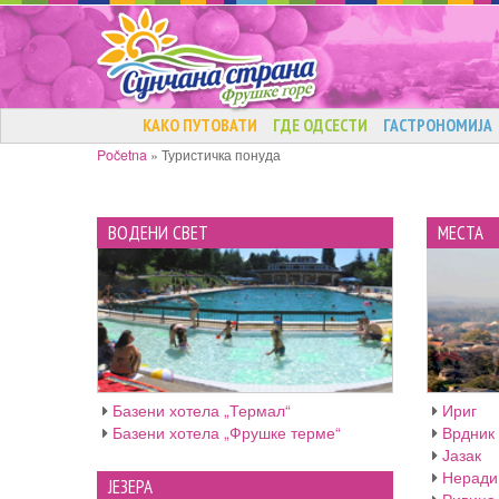
КАКО ПУТОВАТИ
ГДЕ ОДСЕСТИ
ГАСТРОНОМИЈА
Početna
»
Туристичка понуда
ВОДЕНИ СВЕТ
МЕСТА
Базени хотела „Термал“
Ириг
Базени хотела „Фрушке терме“
Врдник
Јазак
Неради
ЈЕЗЕРА