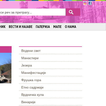
НИК
ВЕСТИ И НАЈАВЕ
ГАЛЕРИЈА
МАПЕ
О НАМА
Водени свет
Манастири
Језера
Манифестације
Фрушка гора
Етно садржаји
Врдничка кула
Винарије