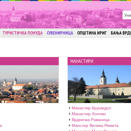
ТУРИСТИЧКА ПОНУДА
СУВЕНИРНИЦА
ОПШТИНА ИРИГ
БАЊА ВРД
МАНАСТИРИ
Манастир Крушедол
Манастир Хопово
Врдничка Раваница
н
Манстир Велика Ремета