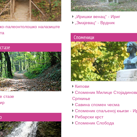
„Иришки венац“ - Ириг
„Змајевац“ - Врдник
ко-палеонтолошко налазиште
та
Споменици
стазе
Кипови
Споменик Милице Стојадинов
е стазе
Српкиње
вир
Савина спомен чесма
Споменик спаљеној књизи - И
Рибарски крст
р
Споменик Слобода