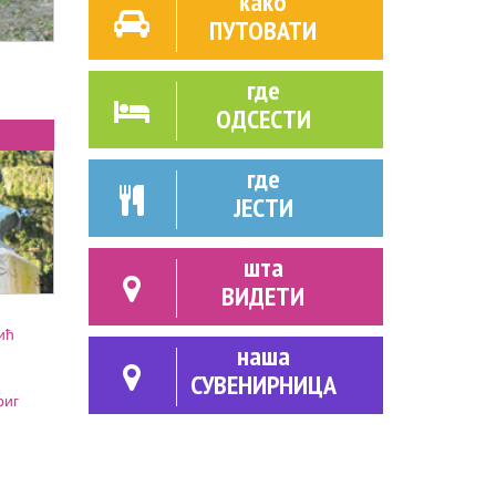
како
ПУТОВАТИ
где
ОДСЕСТИ
где
ЈЕСТИ
шта
ВИДЕТИ
ић
наша
СУВЕНИРНИЦА
риг