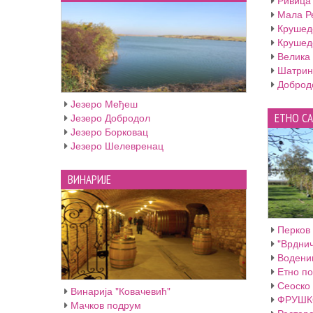
Ривица
Мала Р
Крушед
Крушед
Велика
Шатрин
Доброд
Језеро Међеш
Језеро Добродол
ЕТНО С
Језеро Борковац
Језеро Шелевренац
ВИНАРИЈЕ
Перков
"Врднич
Водени
Етно по
Сеоско 
Винарија "Ковачевић"
ФРУШК
Мачков подрум