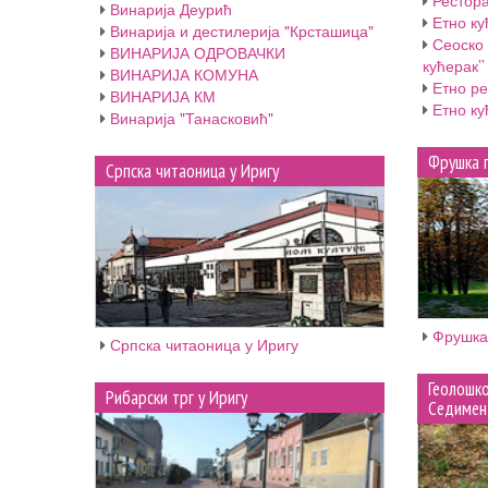
Рестора
Винарија Деурић
Етно ку
Винарија и дестилерија "Крсташица"
Сеоско 
ВИНАРИЈА ОДРОВАЧКИ
кућерак’’
ВИНАРИЈА КОМУНА
Етно ре
ВИНАРИЈА КМ
Етно ку
Винарија "Танасковић"
Фрушка 
Српска читаоница у Иригу
Фрушка
Српска читаоница у Иригу
Геолошк
Рибарски трг у Иригу
Седимен