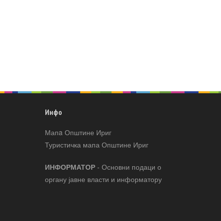
Инфо
Мапa Општине Ириг
Туристичка мапа Општине Ириг
ИНФОРМАТОР
- Основни подаци о
органу јавне власти и информатору