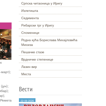
Српска читаоница у Иригу
Излетишта
Седимента
Рибарски трг у Иригу
Споменици
Родна кућа Борислава Михајловића
Михиза
Пешачке стазе
Врдничке степенице
ик
Лазин вир
-март);
Места
(јун);
Вести
мбар);
ар);
 Ремета
22-06-2026