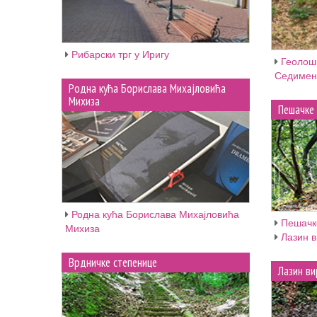
Рибарски трг у Иригу
Геолош
Седимен
Родна кућа Борислава Михајловића
Михиза
Пешачке 
Родна кућа Борислава Михајловића
Пешачк
Михиза
Лазин 
Врдничке степенице
Лазин ви