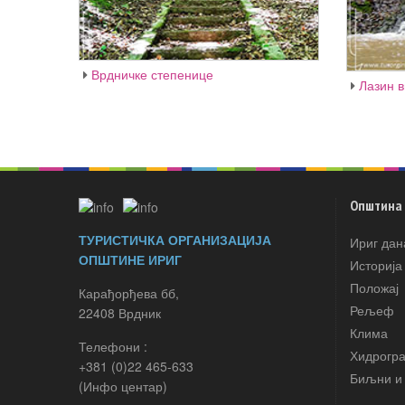
Врдничке степенице
Лазин 
Општина
ТУРИСТИЧКА ОРГАНИЗАЦИЈА
Ириг дан
ОПШТИНЕ ИРИГ
Историја
Положај
Карађорђева бб,
Рељеф
22408 Врдник
Клима
Телефони :
Хидрогр
+381 (0)22 465-633
Биљни и 
(Инфо центар)