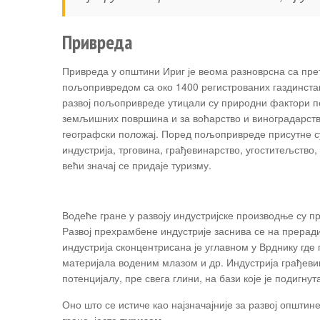
Привреда
Привреда у општини Ириг је веома разноврсна са пр
пољопривредом са око 1400 регистрованих газдинстав
развој пољопривреде утицали су природни фактори п
земљишних површина и за воћарство и виноградарст
географски положај. Поред пољопривреде присутне су
индустрија, трговина, грађевинарство, угоститељство
већи значај се придаје туризму.
Водеће гране у развоју индустријске производње су п
Развој прехрамбене индустрије заснива се на прерад
индустрија сконцентрисана је углавном у Врднику гд
материјала воденим млазом и др. Индустрија грађеви
потенцијалу, пре свега глини, на бази које је подигнут
Оно што се истиче као најзначајније за развој општин