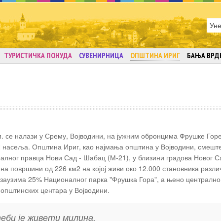
ТУРИСТИЧКА ПОНУДА
СУВЕНИРНИЦА
ОПШТИНА ИРИГ
БАЊА ВРД
и. се налази у Срему, Војводини, на јужним обронцима Фрушке Горе
12 насеља. Општина Ириг, као најмања општина у Војводини, смеште
алног правца Нови Сад - Шабац (М-21), у близини градова Новог С
на површини од 226 км2 на којој живи око 12.000 становника разли
заузима 25% Националног парка "Фрушка Гора", а њено централно
 општинских центара у Војводини.
теби је живети милина.