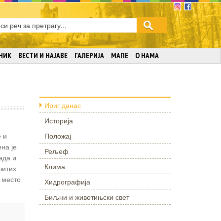
НИК
ВЕСТИ И НАЈАВЕ
ГАЛЕРИЈА
МАПЕ
О НАМА
Ириг данас
Историја
 и
Положај
на је
Рељеф
ада и
Клима
читих
 место
Хидрографија
Биљни и животињски свет