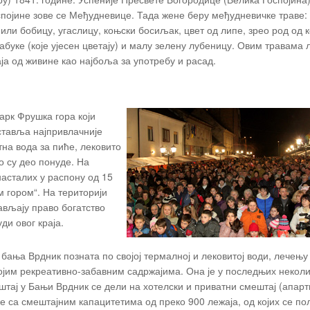
појине зове се Међудневице. Тада жене беру међудневичке траве: 
 или бобицу, угаслицу, коњски босиљак, цвет од липе, зрео род од 
абуке (које ујесен цветају) и малу зелену лубеницу. Овим травама 
ја од живине као најбоља за употребу и расад.
рк Фрушка гора који
ставља најпривлачније
тна вода за пиће, лековито
о су део понуде. На
насталих у распону од 15
м гором“. На територији
ављају право богатство
ди овог краја.
ања Врдник позната по својој термалној и лековитој води, лечењу
ојим рекреативно-забавним садржајима. Она је у последњих некол
штај у Бањи Врдник се дели на хотелски и приватни смештај (апар
е са смештајним капацитетима од преко 900 лежаја, од којих се по