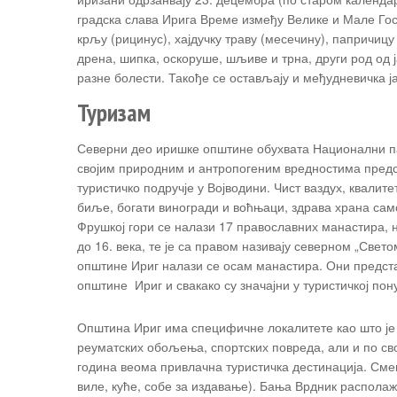
градска слава Ирига Време између Велике и Мале Гос
крљу (рицинус), хајдучку траву (месечину), папричицу
дрена, шипка, оскоруше, шљиве и трна, други род од ј
разне болести. Такође се остављају и међудневичка ја
Туризам
Северни део иришке општине обухвата Национални па
својим природним и антропогеним вредностима пред
туристичко подручје у Војводини. Чист ваздух, квалите
биље, богати виногради и воћњаци, здрава храна сам
Фрушкој гори се налази 17 православних манастира, 
до 16. века, те је са правом називају северном „Свето
општине Ириг налази се осам манастира. Они предст
општине Ириг и свакако су значајни у туристичкој пону
Општина Ириг има специфичне локалитете као што је б
реуматских обољења, спортских повреда, али и по св
година веома привлачна туристичка дестинација. Сме
виле, куће, собе за издавање). Бања Врдник располаж