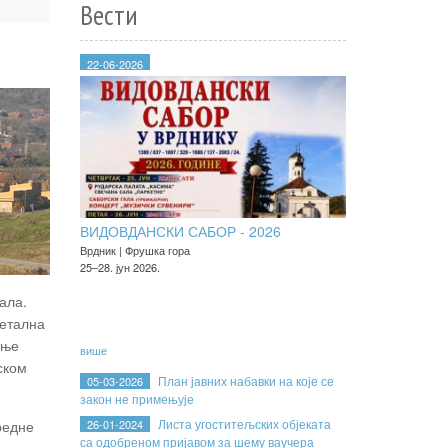
Вести
22-06-2026
ВИДОВДАНСКИ САБОР - 2026
Врдник | Фрушка гора
25–28. јун 2026.
ала.
Метална
ење
више
ском
План јавних набавки на које се
05-03-2026
закон не примењује
Листа угоститељских објеката
редне
26-01-2024
са одобреном пријавом за шему ваучера