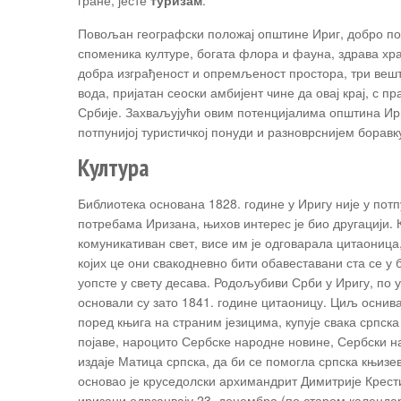
гране, јесте
туризам
.
Повољан географски положај општине Ириг, добро по
споменика културе, богата флора и фауна, здрава хра
добра изграђеност и опремљеност простора, три вешта
вода, пријатан сеоски амбијент чине да овај крај, с 
Србије. Захваљујући овим потенцијалима општина Ири
потпунијој туристичкој понуди и разноврснијем боравк
Култура
Библиотека основана 1828. године у Иригу није у пот
потребама Иризана, њихов интерес је био другацији. 
комуникативан свет, висе им је одговарала цитаоница
којих це они свакодневно бити обавеставани ста се у 
уопсте у свету десава. Родољубиви Срби у Иригу, по 
основали су зато 1841. године цитаоницу. Циљ оснива
поред књига на страним језицима, купује свака српска
појаве, нароцито Сербске народне новине, Сербски на
издаје Матица српска, да би се помогла српска књизе
основао је круседолски архимандрит Димитрије Крест
иризани одрзанвају 23. децембра (по старом календар