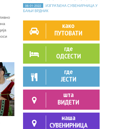
ИЗГРАЂЕНА СУВЕНИРНИЦА У
06-01-2022
БАЊИ ВРДНИК
тивно
лна
како
ција
ПУТОВАТИ
носи
где
ОДСЕСТИ
где
ЈЕСТИ
шта
ВИДЕТИ
наша
е
СУВЕНИРНИЦА
 -