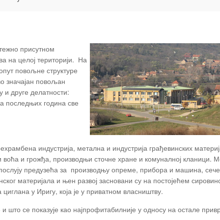
етежно присутном
а на целој територији. На
опут повољне структуре
во значајан повољан
 и друге делатности:
, а последњих година све
рехрамбена индустрија, метална и индустрија грађевинских материј
и воћа и грожђа, производњи сточне хране и комуналној кланици. 
е послују предузећа за производњу опреме, прибора и машина, сеч
нског материјала и њен развој засновани су на постојећем сировин
а циглана у Иригу, која је у приватном власништву.
е и што се показује као најпрофитабилније у односу на остале прив