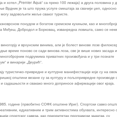
а и хотел „Premier Aqua“ са преко 100 лежаја) а друга половина у 
е Врдник је та што пружа услуге смештаја за свачији џеп, односно
је могу задовољити жеље сваког туристе.
 разноврсном понудом и богатом сремском кухињом, као и многоброј
ера Међеш, Добродол и Борковац, изванредна ловишта, само се неке
виногорју и врхунским винима, али је болест винове лозе филоксе
дње време поново се сади винова лоза, све је више нових засада и
у многобројним подрумима приватних произвођача и у три познате
ум“ и винарији „Деурић“.
ју туристичко-привредне и културне манифестације које су на ово
иришкој општини везане су за културу и пољопривредне производе 
и садашњости и свакако много доприносе афирмацији овог краја.
 1985. године (првобитно СОФК општине Ириг). Спортски савез општ
реативним, едукативним и трим активностима обухвата, интересно
кцији спортског савеза, као приоритетан програмски задатак, су