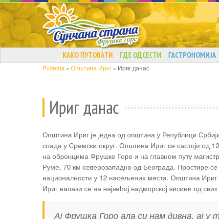
КАКО ПУТОВАТИ
ГДЕ ОДСЕСТИ
ГАСТРОНОМИЈА
Početna
»
Општина Ириг
»
Ириг данас
Ириг данас
Општина Ириг је једна од општина у Републици Србиј
спада у Сремски округ. Општина Ириг се састоји од 
на обронцима Фрушке Горе и на главном путу магистр
Руме, 70 км северозападно од Београда. Простире се 
националности у 12 насељених места. Општина Ириг 
Ириг налази се на највећој надморској висини од свих
Ај Фрушка Горо ала си нам дивнa, ај у 