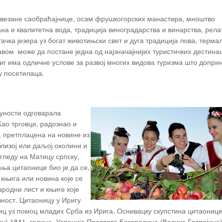
везане саобраћајнице, осам фрушкогорских манастира, мноштво
на и квалитетна вода, традиција виноградарства и винарства, рела
чка језера уз богат животињски свет и дуга традиција лова, терма
правом може да постане једна од најзначајнијих туристичких дестина
г има одличне услове за развој многих видова туризма што допри
у посетилаца.
пуности одговарала
Као трговци, радознао и
, претплацена на новине из
близој или даљој околини и
угледу на Матицу српску,
ња цитаонице био је да се,
 књига или новина које се
родни лист и књиге које
вност. Цитаоницу у Иригу
иц уз помоц младих Срба из Ирига. Оснивацку скупстина цитаониц
у) 1841. године. Успеније Пресвете Богородице (Велика Госпојина)