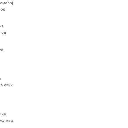
домаћој
 од
на
 од
ра
м
са ових
ине
 окупља