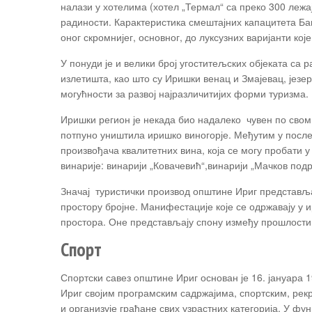
налази у хотелима (хотел „Термал“ са преко 300 лежај
радиности. Карактеристика смештајних капацитета Бањ
оног скромнијег, основног, до луксузних варијанти ко
У понуди је и велики број угоститељских објеката са
излетишта, као што су Иришки венац и Змајевац, јез
могућности за развој најразличитијих форми туризма.
Иришки регион је некада био надалеко чувен по свом 
потпуно уништила иришко виногорје. Међутим у после
произвођача квалитетних вина, која се могу пробати 
винарије: винарији „Ковачевић“,винарији „Мачков подр
Значај туристички производ општине Ириг представља
простору бројне. Манифестације које се одржавају у 
простора. Оне представљају спону између прошлости 
Спорт
Спортски савез општине Ириг основан је 16. јануара
Ириг својим програмским садржајима, спортским, рек
и организује грађане свих узрастних категорија. У фун