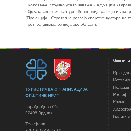
школовање, стручно усавршавање и едукација кадрова
објеката спортске културе. Концепција развоја и уна
(Пројекција - Стратегија развоја спортске културе на
претпоставкама развоја ове области.
Општина
Ириг дан
Историја
Положај
ТУРИСТИЧКА ОРГАНИЗАЦИЈА
Рељеф
ОПШТИНЕ ИРИГ
Клима
Карађорђева бб,
Хидрогр
22408 Врдник
Биљни и 
Телефони :
+381 (0)22 465-633