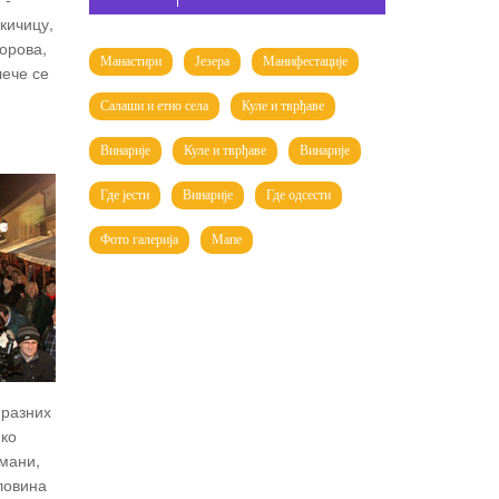
кичицу,
корова,
Манастири
Језера
Манифестације
лече се
Салаши и етно села
Куле и тврђаве
Винарије
Куле и тврђаве
Винарије
Где јести
Винарије
Где одсести
Фото галерија
Мапе
 разних
ико
тмани,
ловина