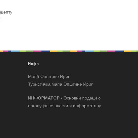
нцепту
м
Инфо
Мапa Општине Ириг
Туристичка мапа Општине Ириг
ИНФОРМАТОР
- Основни подаци о
органу јавне власти и информатору