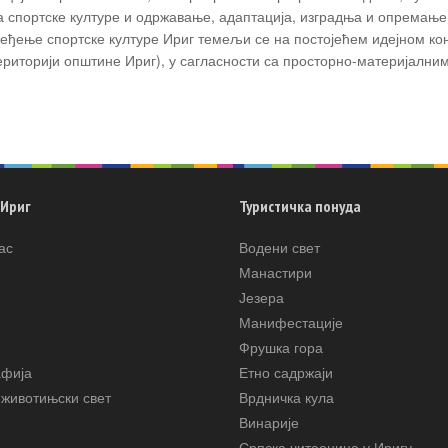
 спортске културе и одржавање, адаптација, изградња и опремање
пређење спортске културе Ириг темељи се на постојећем идејном ко
 територији општине Ириг), у сагласности са просторно-материјални
 Ириг
Туристичка понуда
ас
Водени свет
Манастири
Језера
Манифестације
Фрушка гора
афија
Етно садржаји
животињски свет
Врдничка кула
Винарије
Српска читаоница у Иригу