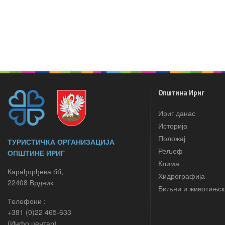
Општина Ириг
Ириг данас
Историја
Положај
ТУРИСТИЧКА ОРГАНИЗАЦИЈА
Рељеф
ОПШТИНЕ ИРИГ
Клима
Карађорђева бб,
Хидрографија
22408 Врдник
Биљни и животињск
Телефони :
+381 (0)22 465-633
(Инфо центар)