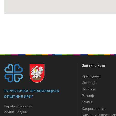
Општина Ириг
Ириг данас
Историја
Положај
ТУРИСТИЧКА ОРГАНИЗАЦИЈА
Рељеф
ОПШТИНЕ ИРИГ
Клима
Карађорђева бб,
Хидрографија
22408 Врдник
Биљни и животињск