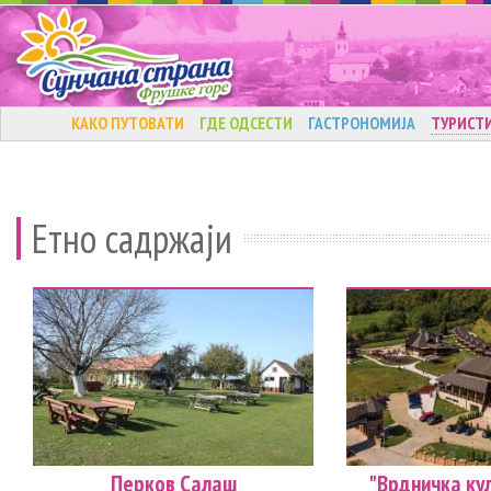
КАКО ПУТОВАТИ
ГДЕ ОДСЕСТИ
ГАСТРОНОМИЈА
ТУРИСТ
Етно садржаји
Перков Салаш
"Врдничка кул