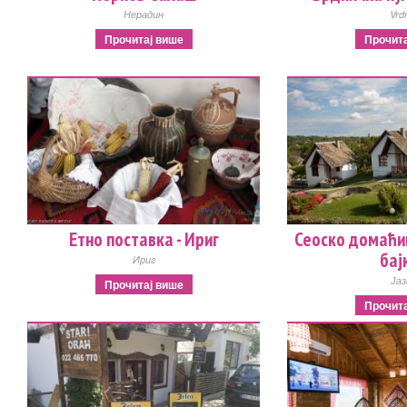
Нерадин
Vrd
Прочитај више
Прочита
Етно поставка - Ириг
Сеоско домаћин
бајк
Ириг
Јаз
Прочитај више
Прочита