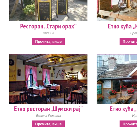
Ресторан ,,Стари орах’’
Етно кућа ,
Врдник
Врд
Прочитај више
Прочита
Етно ресторан „Шумски рај“
Етно кућа
Велика Ремета
Ир
Прочитај више
Прочита