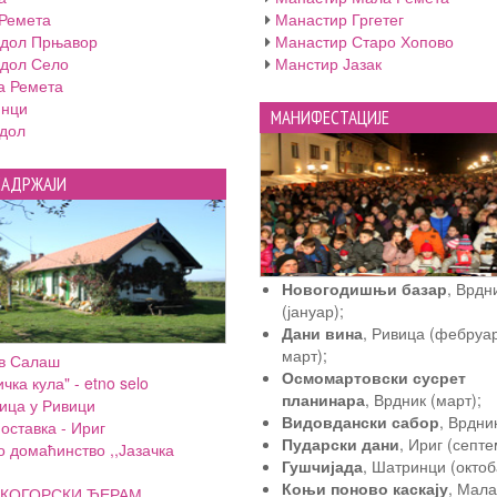
Ремета
Манастир Гргетег
дол Прњавор
Манастир Старо Хопово
дол Село
Манстир Јазак
а Ремета
нци
МАНИФЕСТАЦИЈЕ
дол
САДРЖАЈИ
Новогодишњи базар
, Врдн
(јануар);
Дани вина
, Ривица (фебруа
март);
в Салаш
Осмомартовски сусрет
чка кула" - etno selo
планинара
, Врдник (март);
ица у Ривици
Видовдански сабор
, Врдник
оставка - Ириг
Пударски дани
, Ириг (септе
о домаћинство ,,Јазачка
Гушчијада
, Шатринци (октоб
Коњи поново каскају
, Мала
КОГОРСКИ ЂЕРАМ