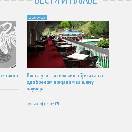
26-01-2024
06-01-2
се закон
Листа угоститељских објеката са
ИЗГРА
одобреном пријавом за шему
ВРДН
ваучера
Туристи
прочитај више
реализо
пројека
прочит