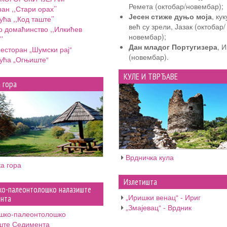
Ремета (октобар/новембар);
ан ,,Стари орах’’
Јесен стиже дуњо моја
, ку
ућа ,,Код таште’’
већ су зрели, Јазак (октобар/
о домаћинство ,,Илкићев
новембар);
’
Дан младог Португизера
, 
ресторан „Шумски рај“
(новембар).
кућа „Огњиште“
КУЛЕ И ТВРЂАВЕ
 гора
Врдничка кула
а гора
Излетишта
ко-палеонтолошко налазиште
„Иришки венац“ - Ириг
нта
„Змајевац“ - Врдник
шко-палеонтолошко
ште Седимента