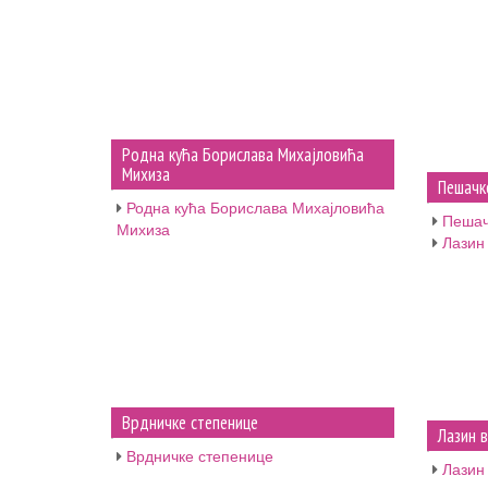
Родна кућа Борислава Михајловића
Михиза
Пешачк
Родна кућа Борислава Михајловића
Пешач
Михиза
Лазин
Врдничке степенице
Лазин 
Врдничке степенице
Лазин