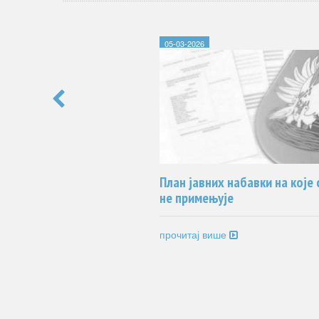
05-03-2026
КИ САБОР - 2026
План јавних набавки на које 
не примењује
ка гора
прочитај више
6.
е