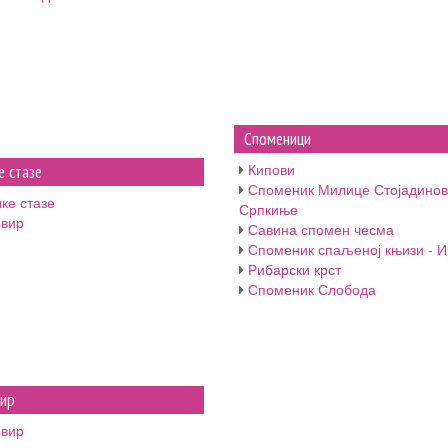
Споменици
Кипови
е стазе
Споменик Милице Стојадино
ке стазе
Српкиње
 вир
Савина спомен чесма
Споменик спаљеној књизи - И
Рибарски крст
Споменик Слобода
вир
 вир