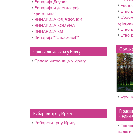
Винарија Деурић
Рестор
Винарија и дестилерија
Етно к
"Крсташица"
Сеоск
ВИНАРИЈА ОДРОВАЧКИ
кућерак’
ВИНАРИЈА КОМУНА
Етно 
ВИНАРИЈА КМ
Етно 
Винарија "Танасковић"
Фрушка
Српска читаоница у Иригу
Српска читаоница у Иригу
Фрушк
Геолош
Рибарски трг у Иригу
Седиме
Рибарски трг у Иригу
Геоло
налази