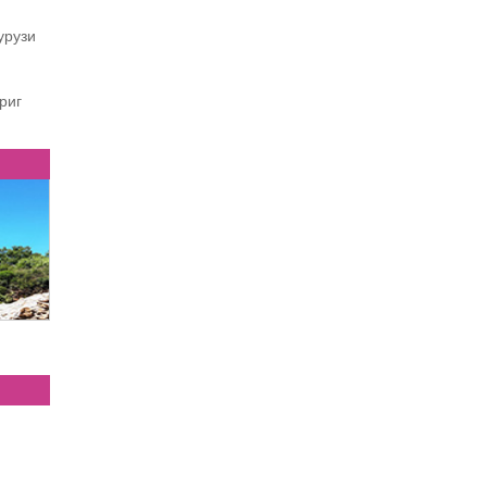
курузи
Ириг