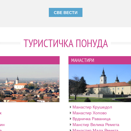
СВЕ ВЕСТИ
ТУРИСТИЧКА ПОНУДА
МАНАСТИРИ
Манастир Крушедол
к
Манастир Хопово
Врдничка Раваница
ин
Манстир Велика Ремета
а
Манастир Мала Ремета