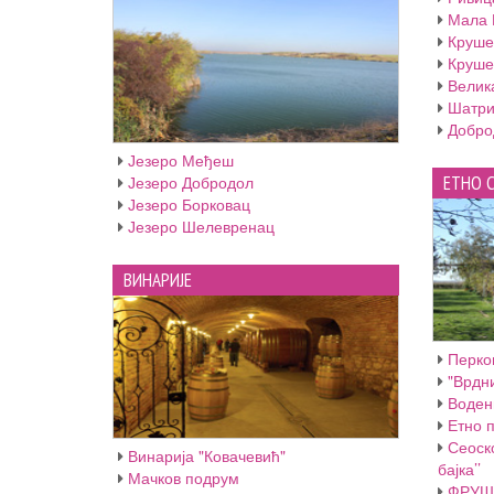
Мала 
Круше
Круше
Велик
Шатри
Добро
Језеро Међеш
Језеро Добродол
ЕТНО 
Језеро Борковац
Језеро Шелевренац
ВИНАРИЈЕ
Перко
"Врдни
Воден
Етно п
Сеоск
Винарија "Ковачевић"
бајка’’
Мачков подрум
ФРУШ