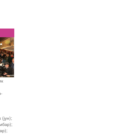
ик
р-
 (јун);
мбар);
ар);