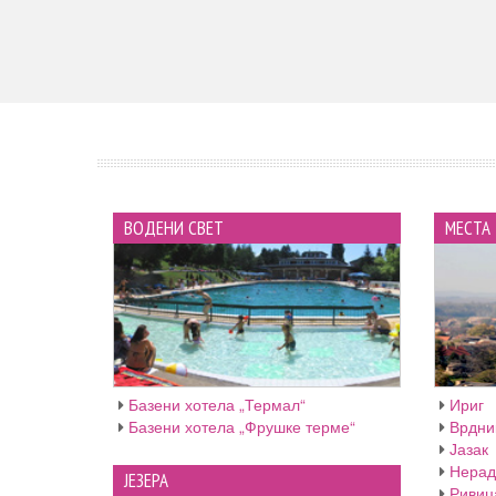
ВОДЕНИ СВЕТ
МЕСТА
Базени хотела „Термал“
Ириг
Базени хотела „Фрушке терме“
Врдни
Јазак
Нерад
ЈЕЗЕРА
Ривиц