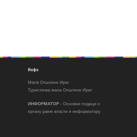
Инфо
Мапa Општине Ириг
Туристичка мапа Општине Ириг
ИНФОРМАТОР
- Основни подаци о
органу јавне власти и информатору