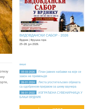
ВИДОВДАНСКИ САБОР - 2026
Врдник | Фрушка гора
25–28. јун 2026.
више
отезу
План јавних набавки на које се
05-03-2026
закон не примењује
чну
орте,
Листа угоститељских објеката
26-01-2024
са одобреном пријавом за шему ваучера
ИЗГРАЂЕНА СУВЕНИРНИЦА У
06-01-2022
БАЊИ ВРДНИК