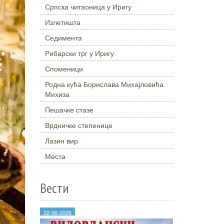
Српска читаоница у Иригу
Излетишта
Седимента
Рибарски трг у Иригу
Споменици
Родна кућа Борислава Михајловића
Михиза
Пешачке стазе
Врдничке степенице
Лазин вир
Места
Вести
22-06-2026