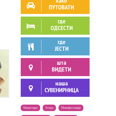
како
ПУТОВАТИ
где
ОДСЕСТИ
где
ЈЕСТИ
шта
ВИДЕТИ
наша
СУВЕНИРНИЦА
Манастири
Језера
Манифестације