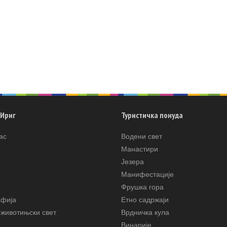
 Ириг
Туристичка понуда
ас
Водени свет
Манастири
Језера
Манифестације
Фрушка гора
афија
Етно садржаји
животињски свет
Врдничка кула
Винарије