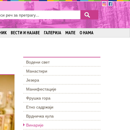
НИК
ВЕСТИ И НАЈАВЕ
ГАЛЕРИЈА
МАПЕ
О НАМА
Водени свет
Манастири
Језера
Манифестације
Фрушка гора
Етно садржаји
Врдничка кула
Винарије