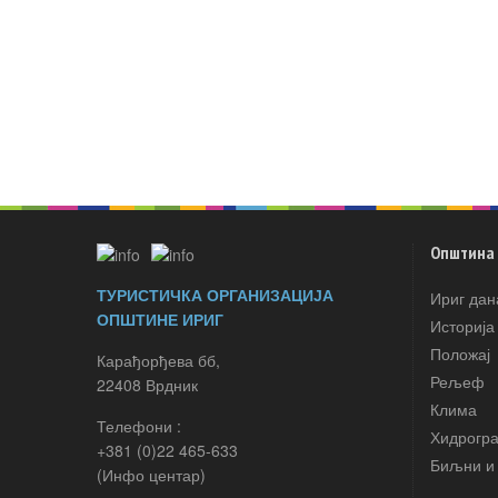
Општина
ТУРИСТИЧКА ОРГАНИЗАЦИЈА
Ириг дан
ОПШТИНЕ ИРИГ
Историја
Положај
Карађорђева бб,
Рељеф
22408 Врдник
Клима
Телефони :
Хидрогр
+381 (0)22 465-633
Биљни и 
(Инфо центар)