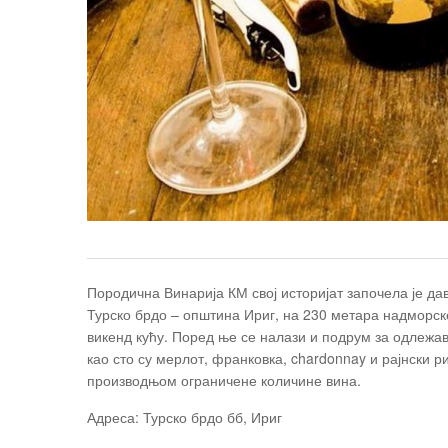
Породична Винарија КМ свој историјат започела је да
Турско брдо – општина Ириг, на 230 метара надморск
викенд кућу. Поред ње се налази и подрум за одлежа
као сто су мерлот, франковка, chardonnay и рајнски р
производњом ограничене количине вина.
Адреса: Турско брдо бб, Ириг