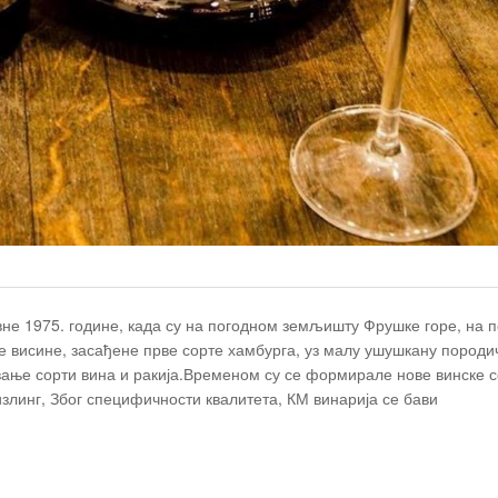
вне 1975. године, када су на погодном земљишту Фрушке горе, на п
е висине, засађене прве сорте хамбурга, уз малу ушушкану породи
вање сорти вина и ракија.Временом су се формирале нове винске с
излинг, Због специфичности квалитета, КМ винарија се бави