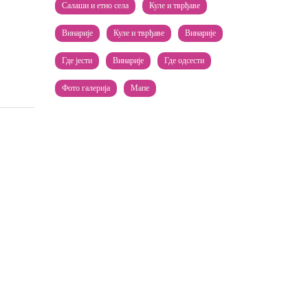
Салаши и етно села
Куле и тврђаве
Винарије
Куле и тврђаве
Винарије
Где јести
Винарије
Где одсести
Фото галерија
Мапе