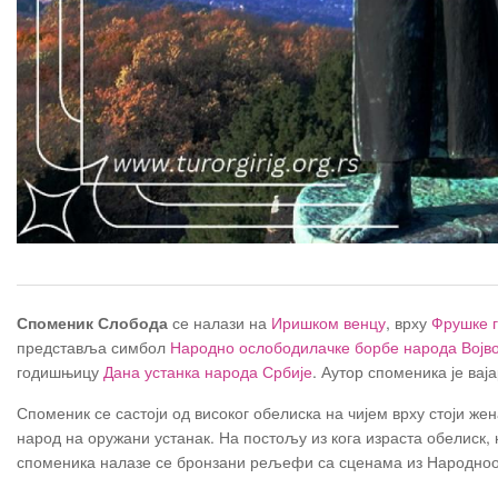
Споменик Слобода
се налази на
Иришком венцу
, врху
Фрушке 
представља симбол
Народно ослободилачке борбе народа Војв
годишњицу
Дана устанка народа Србије
. Аутор споменика је вај
Споменик се састоји од високог обелиска на чијем врху стоји жен
народ на оружани устанак. На постољу из кога израста обелиск,
споменика налазе се бронзани рељефи са сценама из Народно