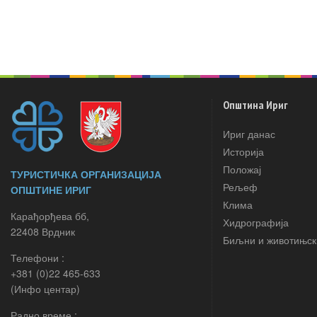
Општина Ириг
Ириг данас
Историја
Положај
ТУРИСТИЧКА ОРГАНИЗАЦИЈА
Рељеф
ОПШТИНЕ ИРИГ
Клима
Карађорђева бб,
Хидрографија
22408 Врдник
Биљни и животињск
Телефони :
+381 (0)22 465-633
(Инфо центар)
Радно време :