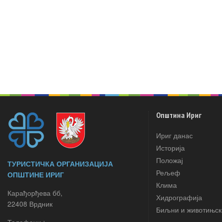
Општина Ириг
Ириг данас
Историја
Положај
ТУРИСТИЧКА ОРГАНИЗАЦИЈА
Рељеф
ОПШТИНЕ ИРИГ
Клима
Карађорђева бб,
Хидрографија
22408 Врдник
Биљни и животињск