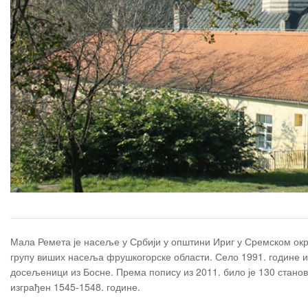
Мала Ремета је насеље у Србији у општини Ириг у Сремском окр
групу виших насеља фрушкогорске области. Село 1991. године им
досељеници из Босне. Према попису из 2011. било је 130 станов
изграђен 1545-1548. године.