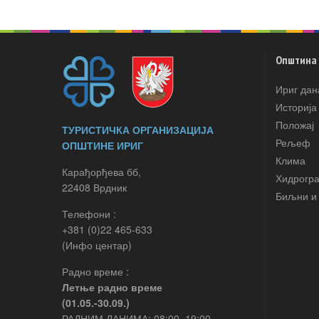
Општина
Ириг дан
Историја
Положај
ТУРИСТИЧКА ОРГАНИЗАЦИЈА
Рељеф
ОПШТИНЕ ИРИГ
Клима
Карађорђева бб,
Хидрогр
22408 Врдник
Биљни и 
Телефони :
+381 (0)22 465-633
(Инфо центар)
Радно време :
Летње радно време
(01.05.-30.09.)
РАДНИМ ДАНИМА: 08:00–19:00