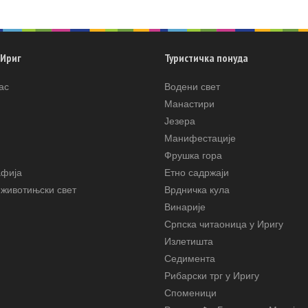
 Ириг
Туристичка понуда
ас
Водени свет
Манастири
Језера
Манифестације
Фрушка гора
афија
Етно садржаји
животињски свет
Врдничка кула
Винарије
Српска читаоница у Иригу
Излетишта
Седимента
Рибарски трг у Иригу
Споменици