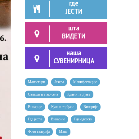
где
ЈЕСТИ
шта
ВИДЕТИ
наша
СУВЕНИРНИЦА
Манастири
Језера
Манифестације
Салаши и етно села
Куле и тврђаве
Винарије
Куле и тврђаве
Винарије
Где јести
Винарије
Где одсести
Фото галерија
Мапе