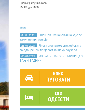
Врдник | Фрушка гора
25–28. јун 2026.
више
План јавних набавки на које се
05-03-2026
закон не примењује
Листа угоститељских објеката
26-01-2024
са одобреном пријавом за шему ваучера
ИЗГРАЂЕНА СУВЕНИРНИЦА У
06-01-2022
БАЊИ ВРДНИК
како
ПУТОВАТИ
где
ОДСЕСТИ