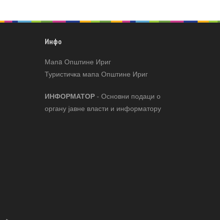
Инфо
Мапa Општине Ириг
Туристичка мапа Општине Ириг
ИНФОРМАТОР
- Основни подаци о
органу јавне власти и информатору